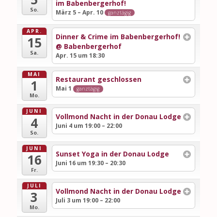
im Babenbergerhof!
So.
März 5 – Apr. 10
ganztägig
APR.
Dinner & Crime im Babenbergerhof!
15
@ Babenbergerhof
Sa.
Apr. 15 um 18:30
MAI
Restaurant geschlossen
1
Mai 1
ganztägig
Mo.
JUNI
Vollmond Nacht in der Donau Lodge
4
Juni 4 um 19:00 – 22:00
So.
JUNI
Sunset Yoga in der Donau Lodge
16
Juni 16 um 19:30 – 20:30
Fr.
JULI
Vollmond Nacht in der Donau Lodge
3
Juli 3 um 19:00 – 22:00
Mo.