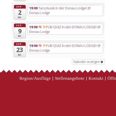
SEP.
19:00
Tanzmusik in der Donau Lodge!
@
2
Donau Lodge
Mi.
SEP.
19:00
PUB QUIZ in der DONAU LODGE!
@
9
Donau Lodge
Mi.
SEP.
19:00
PUB QUIZ in der DONAU LODGE!
@
23
Donau Lodge
Mi.
Kalender anzeigen
Region/Ausflüge
Stellenangebote
Kontakt
Öffn
|
|
|