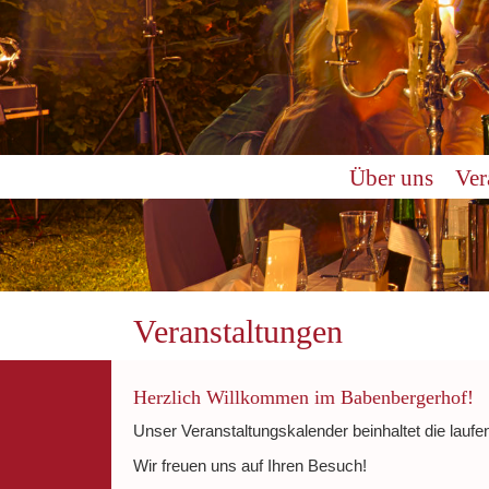
0:00
Über uns
Ver
1:00
2:00
3:00
Veranstaltungen
4:00
Herzlich Willkommen im Babenbergerhof!
Unser Veranstaltungskalender beinhaltet die laufe
5:00
Wir freuen uns auf Ihren Besuch!