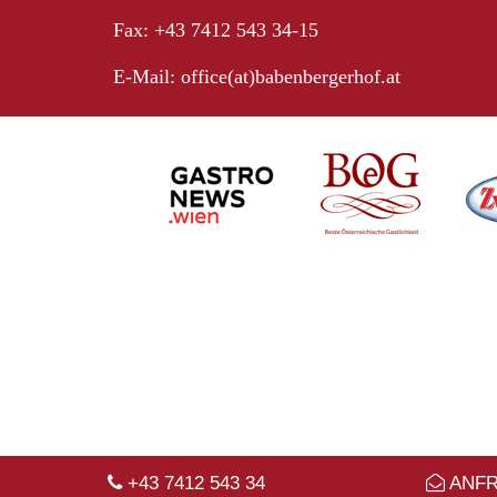
Fax: +43 7412 543 34-15
E-Mail:
office(at)babenbergerhof.at
+43 7412 543 34
ANF