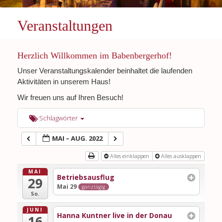
Veranstaltungen
Herzlich Willkommen im Babenbergerhof!
Unser Veranstaltungskalender beinhaltet die laufenden
Aktivitäten in unserem Haus!
Wir freuen uns auf Ihren Besuch!
Schlagwörter
MAI – AUG. 2022
Alles einklappen
Alles ausklappen
MAI
Betriebsausflug
29
Mai 29
ganztägig
So.
JUNI
Hanna Kuntner live in der Donau
16