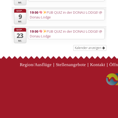
Mi.
SEP.
19:00
PUB QUIZ in der DONAU LODGE!
@
9
Donau Lodge
Mi.
SEP.
19:00
PUB QUIZ in der DONAU LODGE!
@
23
Donau Lodge
Mi.
Kalender anzeigen
Region/Ausflüge
Stellenangebote
Kontakt
Öffn
|
|
|