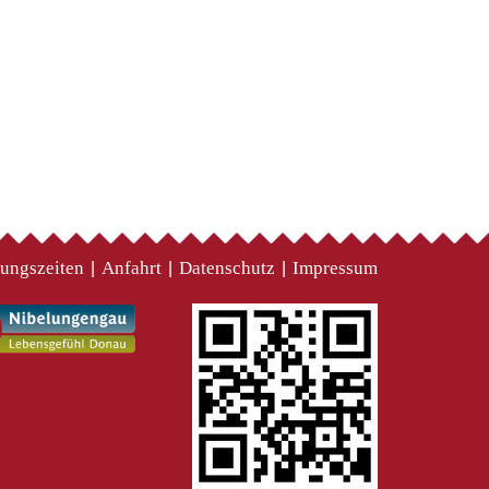
ungszeiten
Anfahrt
Datenschutz
Impressum
|
|
|