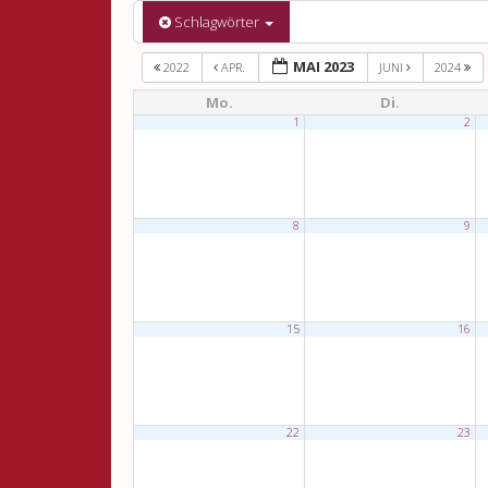
Schlagwörter
MAI 2023
2022
APR.
JUNI
2024
Mo.
Di.
1
2
8
9
15
16
22
23