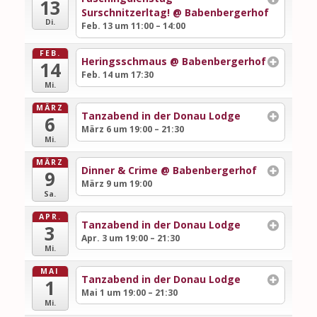
13
Surschnitzerltag!
@ Babenbergerhof
Di.
Feb. 13 um 11:00 – 14:00
FEB.
Heringsschmaus
@ Babenbergerhof
14
Feb. 14 um 17:30
Mi.
MÄRZ
Tanzabend in der Donau Lodge
6
März 6 um 19:00 – 21:30
Mi.
MÄRZ
Dinner & Crime
@ Babenbergerhof
9
März 9 um 19:00
Sa.
APR.
Tanzabend in der Donau Lodge
3
Apr. 3 um 19:00 – 21:30
Mi.
MAI
Tanzabend in der Donau Lodge
1
Mai 1 um 19:00 – 21:30
Mi.