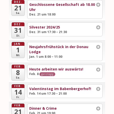
DEZ.
Geschlossene Gesellschaft ab 18.00
21
Uhr
Sa.
Dez. 21 um 18:00
DEZ.
Silvester 2024/25
31
Dez. 31 um 17:30 – 21:30
Di.
JAN.
Neujahrsfrühstück in der Donau
1
Lodge
Mi.
Jan. 1 um 8:00 – 11:00
FEB.
Heute arbeiten wir auswärts!
8
Feb. 8
ganztägig
Sa.
FEB.
Valentinstag im Babenbergerhof!
14
Feb. 14 um 17:30 – 21:00
Fr.
FEB.
Dinner & Crime
21
Feb. 21 um 19:00