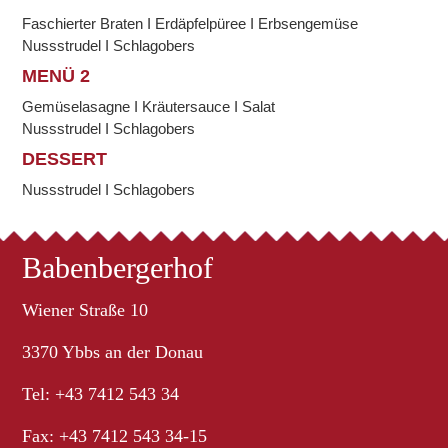
Faschierter Braten I Erdäpfelpüree I Erbsengemüse
Nussstrudel I Schlagobers
MENÜ 2
Gemüselasagne I Kräutersauce I Salat
Nussstrudel I Schlagobers
DESSERT
Nussstrudel I Schlagobers
Babenbergerhof
Wiener Straße 10
3370 Ybbs an der Donau
Tel: +43 7412 543 34
Fax: +43 7412 543 34-15