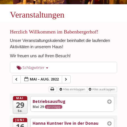
Veranstaltungen
Herzlich Willkommen im Babenbergerhof!
Unser Veranstaltungskalender beinhaltet die laufenden
Aktivitäten in unserem Haus!
Wir freuen uns auf Ihren Besuch!
Schlagwörter
MAI – AUG. 2022
Alles einklappen
Alles ausklappen
MAI
Betriebsausflug
29
Mai 29
ganztägig
So.
JUNI
Hanna Kuntner live in der Donau
16