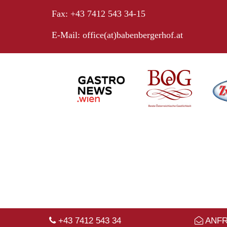
Fax: +43 7412 543 34-15
E-Mail:
office(at)babenbergerhof.at
+43 7412 543 34
ANF