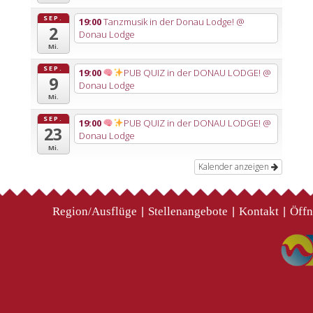
SEP.
19:00
Tanzmusik in der Donau Lodge!
@
2
Donau Lodge
Mi.
SEP.
19:00
PUB QUIZ in der DONAU LODGE!
@
9
Donau Lodge
Mi.
SEP.
19:00
PUB QUIZ in der DONAU LODGE!
@
23
Donau Lodge
Mi.
Kalender anzeigen
Region/Ausflüge
Stellenangebote
Kontakt
Öffn
|
|
|