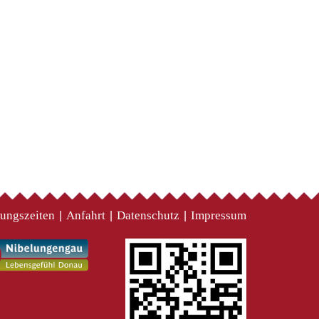
ungszeiten
Anfahrt
Datenschutz
Impressum
|
|
|