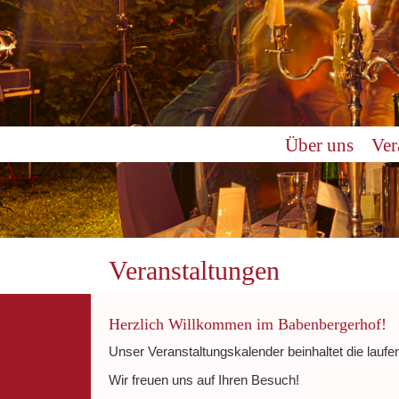
0:00
Über uns
Ver
1:00
2:00
3:00
Veranstaltungen
4:00
Herzlich Willkommen im Babenbergerhof!
Unser Veranstaltungskalender beinhaltet die laufe
5:00
Wir freuen uns auf Ihren Besuch!