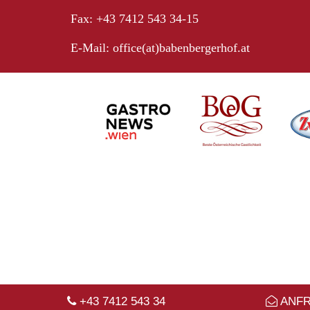
Fax: +43 7412 543 34-15
E-Mail:
office(at)babenbergerhof.at
+43 7412 543 34
ANF