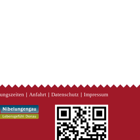
ungszeiten
Anfahrt
Datenschutz
Impressum
|
|
|