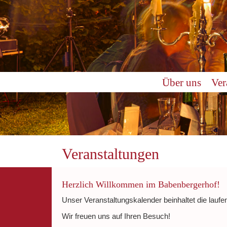
0:00
Über uns
Ver
1:00
2:00
3:00
Veranstaltungen
4:00
Herzlich Willkommen im Babenbergerhof!
Unser Veranstaltungskalender beinhaltet die laufe
5:00
Wir freuen uns auf Ihren Besuch!