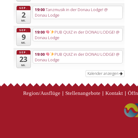
SEP.
19:00
Tanzmusik in der Donau Lodge!
@
2
Donau Lodge
Mi.
SEP.
19:00
PUB QUIZ in der DONAU LODGE!
@
9
Donau Lodge
Mi.
SEP.
19:00
PUB QUIZ in der DONAU LODGE!
@
23
Donau Lodge
Mi.
Kalender anzeigen
Region/Ausflüge
Stellenangebote
Kontakt
Öffn
|
|
|