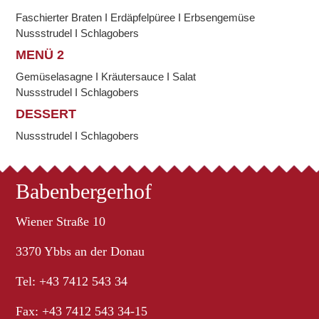
Faschierter Braten I Erdäpfelpüree I Erbsengemüse
Nussstrudel I Schlagobers
MENÜ 2
Gemüselasagne I Kräutersauce I Salat
Nussstrudel I Schlagobers
DESSERT
Nussstrudel I Schlagobers
Babenbergerhof
Wiener Straße 10
3370 Ybbs an der Donau
Tel: +43 7412 543 34
Fax: +43 7412 543 34-15