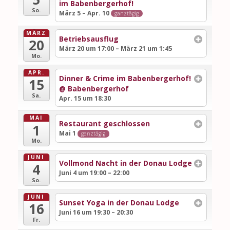
im Babenbergerhof!
So.
März 5 – Apr. 10
ganztägig
MÄRZ
Betriebsausflug
20
März 20 um 17:00 – März 21 um 1:45
Mo.
APR.
Dinner & Crime im Babenbergerhof!
15
@ Babenbergerhof
Sa.
Apr. 15 um 18:30
MAI
Restaurant geschlossen
1
Mai 1
ganztägig
Mo.
JUNI
Vollmond Nacht in der Donau Lodge
4
Juni 4 um 19:00 – 22:00
So.
JUNI
Sunset Yoga in der Donau Lodge
16
Juni 16 um 19:30 – 20:30
Fr.