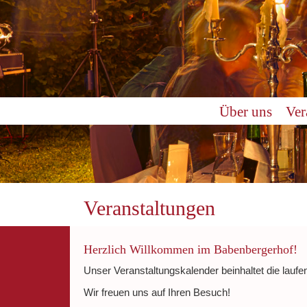
0:00
Über uns
Ver
1:00
2:00
3:00
Veranstaltungen
4:00
Herzlich Willkommen im Babenbergerhof!
Unser Veranstaltungskalender beinhaltet die laufe
5:00
Wir freuen uns auf Ihren Besuch!