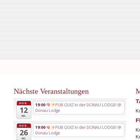
Nächste Veranstaltungen
M
T
AUG.
19:00
PUB QUIZ in der DONAU LODGE!
@
12
Donau Lodge
K
Mi.
F
AUG.
19:00
PUB QUIZ in der DONAU LODGE!
@
K
26
Donau Lodge
Kn
Mi.