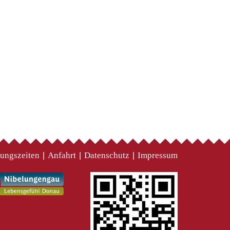
ungszeiten
Anfahrt
Datenschutz
Impressum
|
|
|