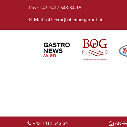
Fax: +43 7412 543 34-15
E-Mail:
office(at)babenbergerhof.at
+43 7412 543 34
ANF