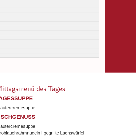
ittagsmenü des Tages
AGESSUPPE
räutercremesuppe
ISCHGENUSS
räutercremesuppe
oblauchrahmnudeln I gegrillte Lachswürfel