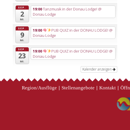
SEP.
19:00
Tanzmusik in der Donau Lodge!
@
2
Donau Lodge
Mi.
SEP.
19:00
PUB QUIZ in der DONAU LODGE!
@
9
Donau Lodge
Mi.
SEP.
19:00
PUB QUIZ in der DONAU LODGE!
@
23
Donau Lodge
Mi.
Kalender anzeigen
Region/Ausflüge
Stellenangebote
Kontakt
Öffn
|
|
|