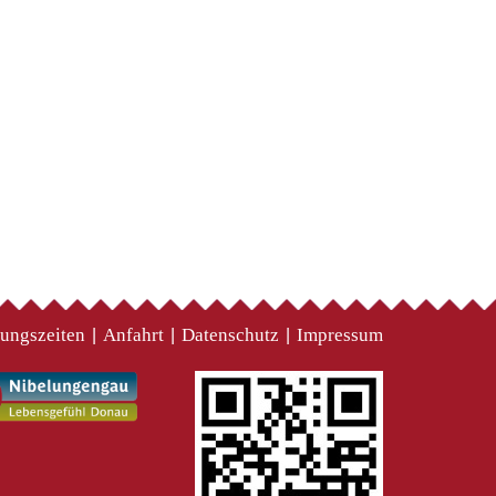
ungszeiten
Anfahrt
Datenschutz
Impressum
|
|
|