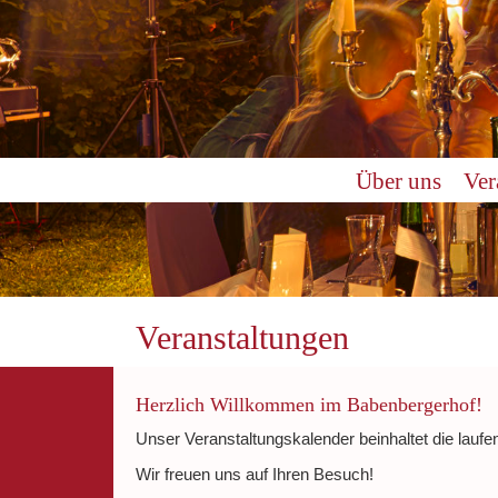
0:00
Über uns
Ver
1:00
2:00
3:00
Veranstaltungen
4:00
Herzlich Willkommen im Babenbergerhof!
Unser Veranstaltungskalender beinhaltet die laufe
5:00
Wir freuen uns auf Ihren Besuch!