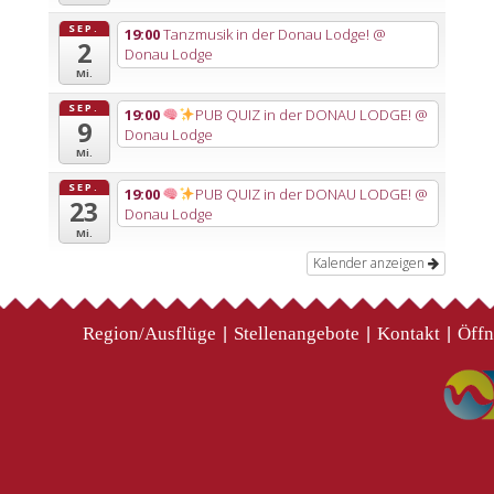
SEP.
19:00
Tanzmusik in der Donau Lodge!
@
2
Donau Lodge
Mi.
SEP.
19:00
PUB QUIZ in der DONAU LODGE!
@
9
Donau Lodge
Mi.
SEP.
19:00
PUB QUIZ in der DONAU LODGE!
@
23
Donau Lodge
Mi.
Kalender anzeigen
Region/Ausflüge
Stellenangebote
Kontakt
Öffn
|
|
|