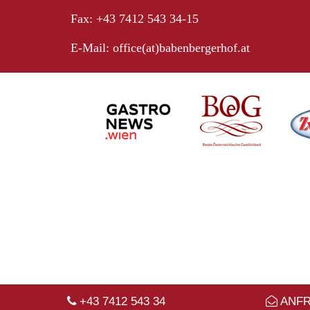
Fax: +43 7412 543 34-15
E-Mail:
office(at)babenbergerhof.at
+43 7412 543 34
ANF