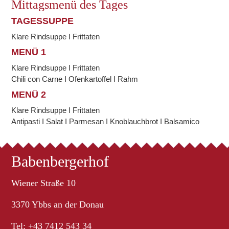
Mittagsmenü des Tages
TAGESSUPPE
Klare Rindsuppe I Frittaten
MENÜ 1
Klare Rindsuppe I Frittaten
Chili con Carne I Ofenkartoffel I Rahm
MENÜ 2
Klare Rindsuppe I Frittaten
Antipasti I Salat I Parmesan I Knoblauchbrot I Balsamico
Babenbergerhof
Wiener Straße 10
3370 Ybbs an der Donau
Tel: +43 7412 543 34