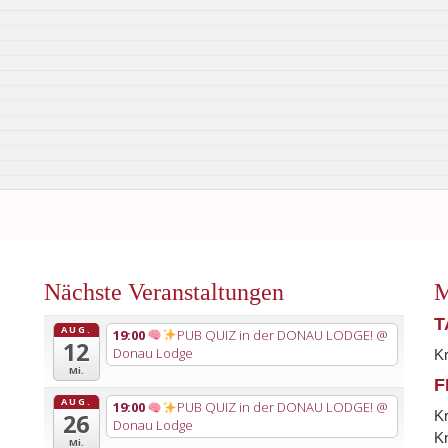
Nächste Veranstaltungen
M
T
AUG.
19:00
PUB QUIZ in der DONAU LODGE!
@
12
Donau Lodge
K
Mi.
F
AUG.
19:00
PUB QUIZ in der DONAU LODGE!
@
K
26
Donau Lodge
Kn
Mi.