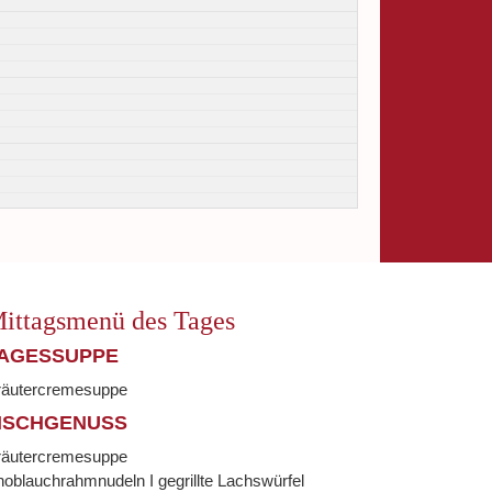
ittagsmenü des Tages
AGESSUPPE
räutercremesuppe
ISCHGENUSS
räutercremesuppe
oblauchrahmnudeln I gegrillte Lachswürfel