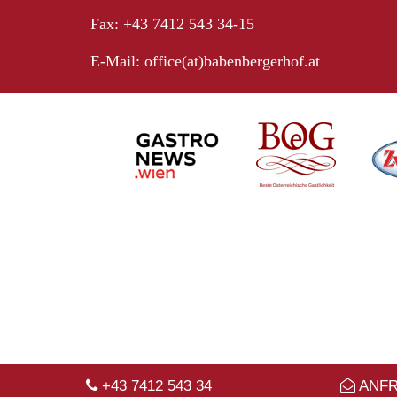
Fax: +43 7412 543 34-15
E-Mail:
office(at)babenbergerhof.at
+43 7412 543 34
ANF