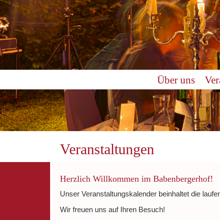
0:00
Über uns
Ver
1:00
2:00
3:00
Veranstaltungen
4:00
Herzlich Willkommen im Babenbergerhof!
Unser Veranstaltungskalender beinhaltet die laufe
5:00
Wir freuen uns auf Ihren Besuch!