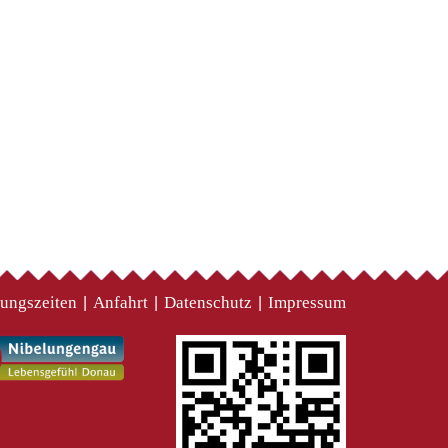
ungszeiten
Anfahrt
Datenschutz
Impressum
|
|
|