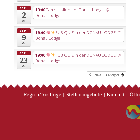
SEP.
19:00
Tanzmusik in der Donau Lodge!
@
2
Donau Lodge
Mi.
SEP.
19:00
PUB QUIZ in der DONAU LODGE!
@
9
Donau Lodge
Mi.
SEP.
19:00
PUB QUIZ in der DONAU LODGE!
@
23
Donau Lodge
Mi.
Kalender anzeigen
Region/Ausflüge
Stellenangebote
Kontakt
Öffn
|
|
|