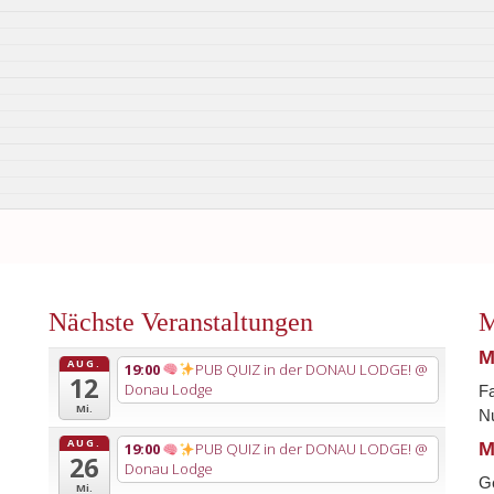
Nächste Veranstaltungen
M
M
AUG.
19:00
PUB QUIZ in der DONAU LODGE!
@
12
Donau Lodge
Fa
Mi.
Nu
AUG.
M
19:00
PUB QUIZ in der DONAU LODGE!
@
26
Donau Lodge
G
Mi.