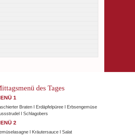
ittagsmenü des Tages
ENÜ 1
schierter Braten I Erdäpfelpüree I Erbsengemüse
ssstrudel I Schlagobers
ENÜ 2
emüselasagne I Kräutersauce I Salat