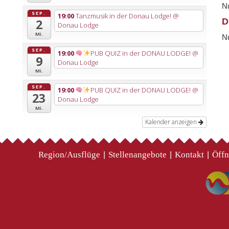
Nu
SEP.
19:00
Tanzmusik in der Donau Lodge!
@
D
2
Donau Lodge
Mi.
Nu
SEP.
19:00
PUB QUIZ in der DONAU LODGE!
@
9
Donau Lodge
Mi.
SEP.
19:00
PUB QUIZ in der DONAU LODGE!
@
23
Donau Lodge
Mi.
Kalender anzeigen
Region/Ausflüge
Stellenangebote
Kontakt
Öffn
|
|
|