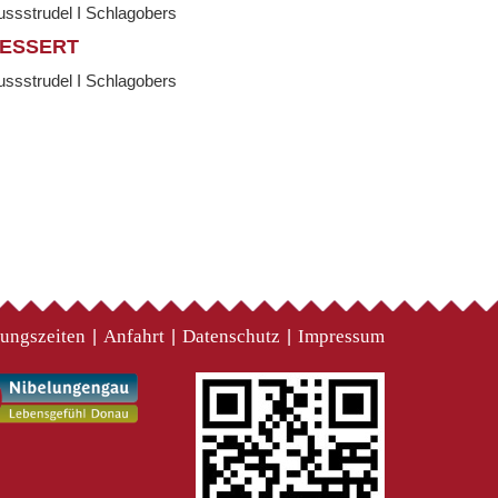
ssstrudel I Schlagobers
ESSERT
ssstrudel I Schlagobers
ungszeiten
Anfahrt
Datenschutz
Impressum
|
|
|