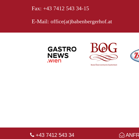
Fax: +43 7412 543 34-15
E-Mail:
office(at)babenbergerhof.at
+43 7412 543 34
ANF