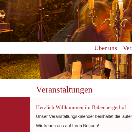
0:00
Über uns
Ver
1:00
2:00
3:00
Veranstaltungen
4:00
Herzlich Willkommen im Babenbergerhof!
Unser Veranstaltungskalender beinhaltet die laufe
5:00
Wir freuen uns auf Ihren Besuch!