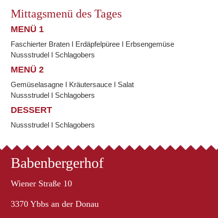
Mittagsmenü des Tages
MENÜ 1
Faschierter Braten I Erdäpfelpüree I Erbsengemüse
Nussstrudel I Schlagobers
MENÜ 2
Gemüselasagne I Kräutersauce I Salat
Nussstrudel I Schlagobers
DESSERT
Nussstrudel I Schlagobers
Babenbergerhof
Wiener Straße 10
3370 Ybbs an der Donau