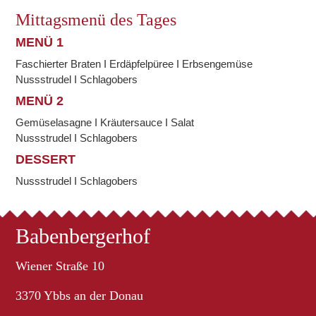
Mittagsmenü des Tages
MENÜ 1
Faschierter Braten I Erdäpfelpüree I Erbsengemüse
Nussstrudel I Schlagobers
MENÜ 2
Gemüselasagne I Kräutersauce I Salat
Nussstrudel I Schlagobers
DESSERT
Nussstrudel I Schlagobers
Babenbergerhof
Wiener Straße 10
3370 Ybbs an der Donau