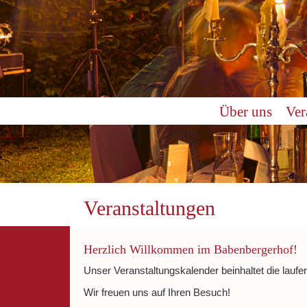
0:00
Über uns
Ver
1:00
2:00
3:00
Veranstaltungen
4:00
Herzlich Willkommen im Babenbergerhof!
Unser Veranstaltungskalender beinhaltet die laufe
5:00
Wir freuen uns auf Ihren Besuch!