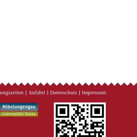
ungszeiten
Anfahrt
Datenschutz
Impressum
|
|
|