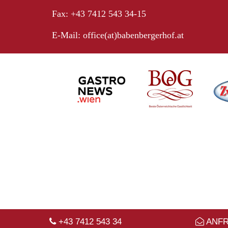
Fax: +43 7412 543 34-15
E-Mail:
office(at)babenbergerhof.at
+43 7412 543 34
ANF