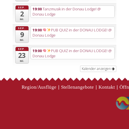
SEP.
19:00
Tanzmusik in der Donau Lodge!
@
2
Donau Lodge
Mi.
SEP.
19:00
PUB QUIZ in der DONAU LODGE!
@
9
Donau Lodge
Mi.
SEP.
19:00
PUB QUIZ in der DONAU LODGE!
@
23
Donau Lodge
Mi.
Kalender anzeigen
Region/Ausflüge
Stellenangebote
Kontakt
Öffn
|
|
|