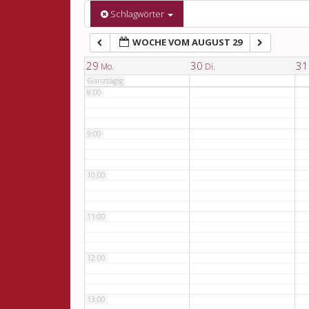
6:00
Schlagwörter
WOCHE VOM AUGUST 29
7:00
29
30
31
Mo.
Di.
Ganztägig
8:00
9:00
10:00
11:00
12:00
13:00