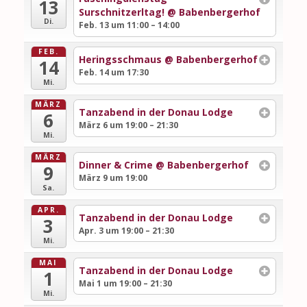
13
Surschnitzerltag!
@ Babenbergerhof
Di.
Feb. 13 um 11:00 – 14:00
FEB.
Heringsschmaus
@ Babenbergerhof
14
Feb. 14 um 17:30
Mi.
MÄRZ
Tanzabend in der Donau Lodge
6
März 6 um 19:00 – 21:30
Mi.
MÄRZ
Dinner & Crime
@ Babenbergerhof
9
März 9 um 19:00
Sa.
APR.
Tanzabend in der Donau Lodge
3
Apr. 3 um 19:00 – 21:30
Mi.
MAI
Tanzabend in der Donau Lodge
1
Mai 1 um 19:00 – 21:30
Mi.