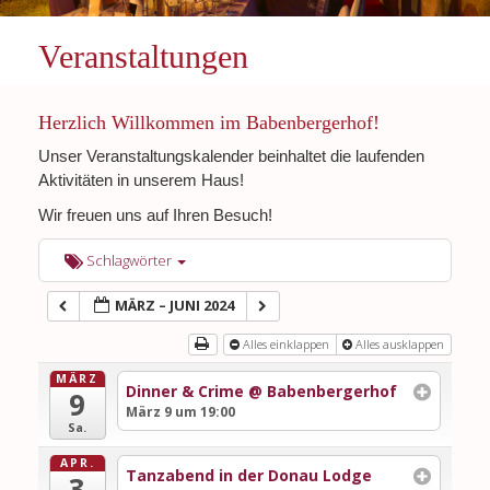
Veranstaltungen
Herzlich Willkommen im Babenbergerhof!
Unser Veranstaltungskalender beinhaltet die laufenden
Aktivitäten in unserem Haus!
Wir freuen uns auf Ihren Besuch!
Schlagwörter
MÄRZ – JUNI 2024
Alles einklappen
Alles ausklappen
MÄRZ
Dinner & Crime
@ Babenbergerhof
9
März 9 um 19:00
Sa.
APR.
Tanzabend in der Donau Lodge
3