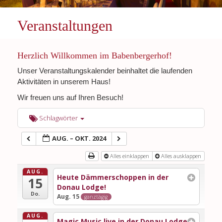
Veranstaltungen
Herzlich Willkommen im Babenbergerhof!
Unser Veranstaltungskalender beinhaltet die laufenden
Aktivitäten in unserem Haus!
Wir freuen uns auf Ihren Besuch!
Schlagwörter
AUG. – OKT. 2024
Alles einklappen
Alles ausklappen
AUG.
Heute Dämmerschoppen in der
15
Donau Lodge!
Do.
Aug. 15
ganztägig
AUG.
Magic Music live in der Donau Lodge