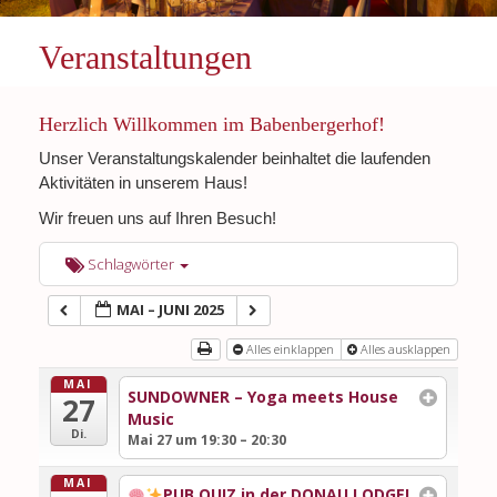
Veranstaltungen
Herzlich Willkommen im Babenbergerhof!
Unser Veranstaltungskalender beinhaltet die laufenden
Aktivitäten in unserem Haus!
Wir freuen uns auf Ihren Besuch!
Schlagwörter
MAI – JUNI 2025
Alles einklappen
Alles ausklappen
MAI
SUNDOWNER – Yoga meets House
27
Music
Di.
Mai 27 um 19:30 – 20:30
MAI
PUB QUIZ in der DONAU LODGE!