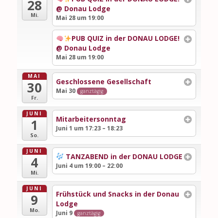
28
@ Donau Lodge
Mi.
Mai 28 um 19:00
PUB QUIZ in der DONAU LODGE!
@ Donau Lodge
Mai 28 um 19:00
MAI
Geschlossene Gesellschaft
30
Mai 30
ganztägig
Fr.
JUNI
Mitarbeitersonntag
1
Juni 1 um 17:23 – 18:23
So.
JUNI
TANZABEND in der DONAU LODGE
4
Juni 4 um 19:00 – 22:00
Mi.
JUNI
Frühstück und Snacks in der Donau
9
Lodge
Mo.
Juni 9
ganztägig