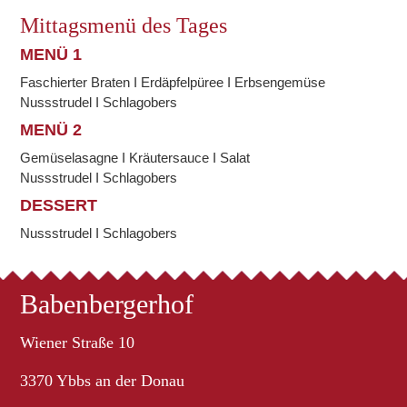
Mittagsmenü des Tages
MENÜ 1
Faschierter Braten I Erdäpfelpüree I Erbsengemüse
Nussstrudel I Schlagobers
MENÜ 2
Gemüselasagne I Kräutersauce I Salat
Nussstrudel I Schlagobers
DESSERT
Nussstrudel I Schlagobers
Babenbergerhof
Wiener Straße 10
3370 Ybbs an der Donau